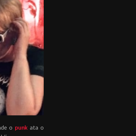
nde o
punk
ata o