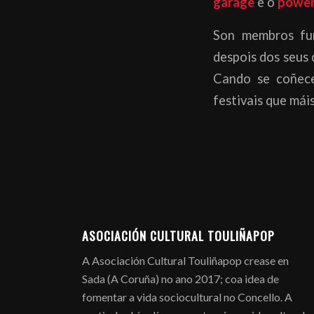
garage
e o
power
Son membros f
despois dos seus
Cando se coñece
festivais que máis
ASOCIACIÓN CULTURAL TOULIÑAPOP
A Asociación Cultural Touliñapop crease en
Sada (A Coruña) no ano 2017; coa idea de
fomentar a vida sociocultural no Concello. A