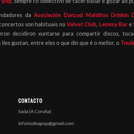
 pop
, sempre co obxectivo de facer bailar e gozar ao pú
undadores da
Asociación Danzad Malditos Drinkin D
 concertos son habituais no
Velvet Club
,
Lemmy Bar
e
ron decidiron xuntarse para compartir discos, toca
 lles gustan, entre eles o que din que é o mellor, o
Touli
CONTACTO
Sada (A Coruña)
infotoulinapop@gmail.com